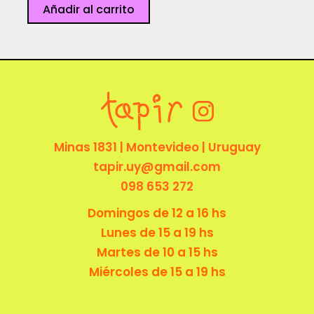
Quemar
Añadir al carrito
las
naves
cantidad
Minas 1831 | Montevideo | Uruguay
tapir.uy@gmail.com
098 653 272
Domingos de 12 a 16 hs
Lunes de 15 a 19 hs
Martes de 10 a 15 hs
Miércoles de 15 a 19 hs