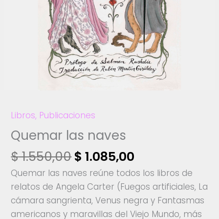
Libros
,
Publicaciones
Quemar las naves
El
El
$
1.550,00
$
1.085,00
precio
precio
Quemar las naves reúne todos los libros de
original
actual
relatos de Angela Carter (Fuegos artificiales, La
era:
es:
cámara sangrienta, Venus negra y Fantasmas
$ 1.550,00.
$ 1.085,00.
americanos y maravillas del Viejo Mundo, más