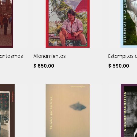
r fantasmas
Allanamientos
Estampitas d
$
650,00
$
590,00