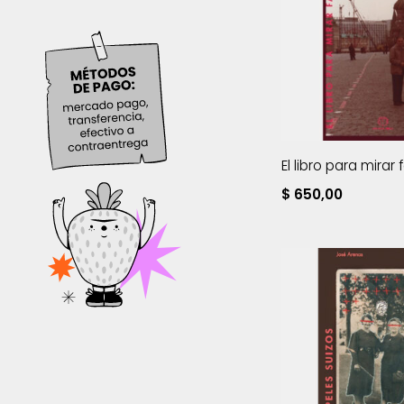
El libro para mira
$
650,00