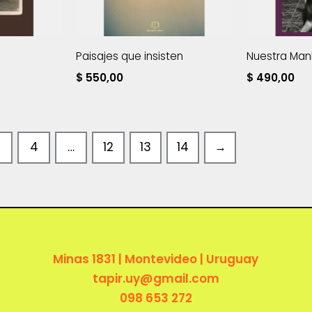
Paisajes que insisten
Nuestra Man
$
550,00
$
490,00
3
4
…
12
13
14
→
Minas 1831 | Montevideo | Uruguay
tapir.uy@gmail.com
098 653 272