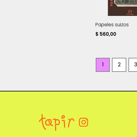
Papeles suizos
$
560,00
1
2