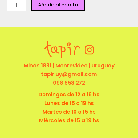
Cuanta
Añadir al carrito
fe
se
necesita
cantidad
Minas 1831 | Montevideo | Uruguay
tapir.uy@gmail.com
098 653 272
Domingos de 12 a 16 hs
Lunes de 15 a 19 hs
Martes de 10 a 15 hs
Miércoles de 15 a 19 hs