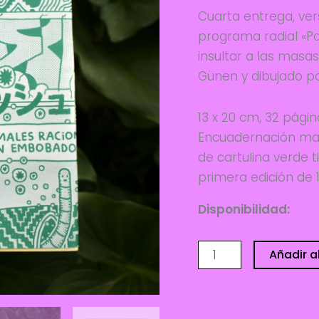
Cuarta entrega, vers
programa radial «Pa
insultar a las masa
Günen y dibujado po
13 x 20 cm, 32 págin
Encuadernación man
de cartulina verde 
primera edición de 
Disponibilidad:
2 di
Ghor
Añadir al
Bosch
3
-