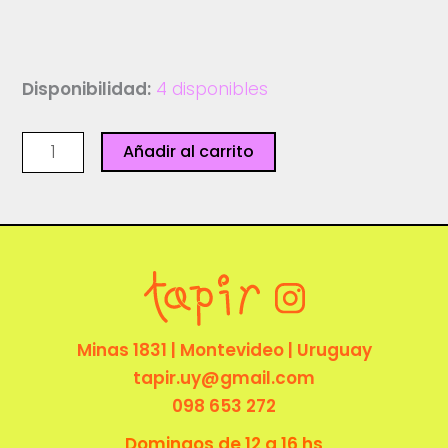
Disponibilidad:
4 disponibles
El
Añadir al carrito
guardador
de
rebaños
-
Ediciones
granizo
cantidad
Minas 1831 | Montevideo | Uruguay
tapir.uy@gmail.com
098 653 272
Domingos de 12 a 16 hs