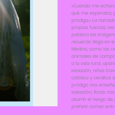
«Cuando me echaron
qué me esperaba, pe
pródiga.» La narrad
propias fuerzas, re
palabra las imágene
recuerdo llega en e
Medina, como las ra
animales de campo, c
a la vida rural, ap
iniciación, niñas tr
católico y cerditos 
pródigo nos enseña
salvación, Rocío no
asumir el riesgo de
preferir comer entr