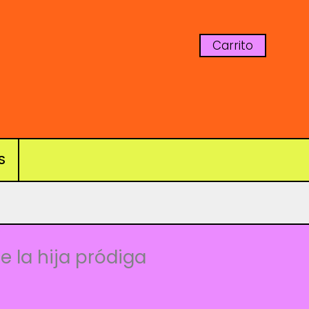
Carrito
S
s
e la hija pródiga