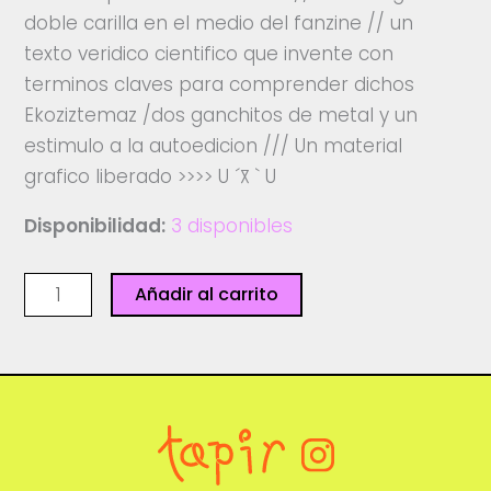
doble carilla en el medio del fanzine // un
texto veridico cientifico que invente con
terminos claves para comprender dichos
Ekoziztemaz /dos ganchitos de metal y un
estimulo a la autoedicion /// Un material
grafico liberado >>>> U ´꓃ ` U
Disponibilidad:
3 disponibles
Ekoziztemas
Añadir al carrito
microsensibles
-
Acción
colmena
cantidad