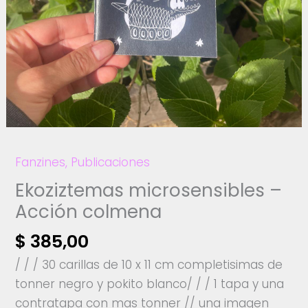
Fanzines
,
Publicaciones
Ekoziztemas microsensibles –
Acción colmena
$
385,00
/ / / 30 carillas de 10 x 11 cm completisimas de
tonner negro y pokito blanco/ / / 1 tapa y una
contratapa con mas tonner // una imagen