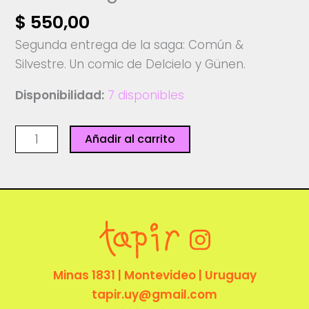
$
550,00
Segunda entrega de la saga: Común &
Silvestre. Un comic de Delcielo y Günen.
Disponibilidad:
7 disponibles
Común
Añadir al carrito
y
silvestre
2
-
Ediciones
granizo
cantidad
Minas 1831 | Montevideo | Uruguay
tapir.uy@gmail.com