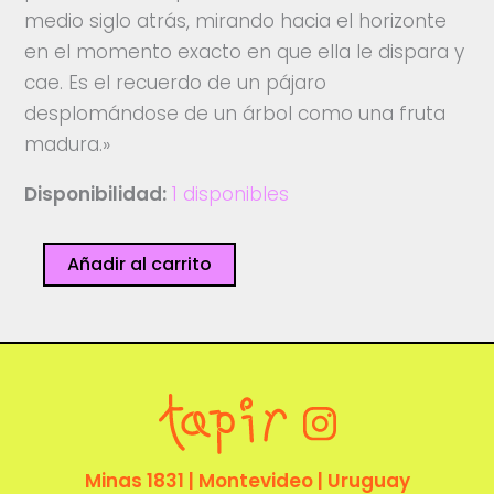
medio siglo atrás, mirando hacia el horizonte
en el momento exacto en que ella le dispara y
cae. Es el recuerdo de un pájaro
desplomándose de un árbol como una fruta
madura.»
Disponibilidad:
1 disponibles
Debimos
Añadir al carrito
ser
felices
cantidad
Minas 1831 | Montevideo | Uruguay