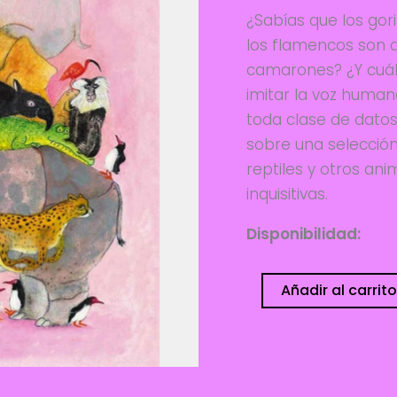
¿Sabías que los gor
los flamencos son 
camarones? ¿Y cuál
imitar la voz huma
toda clase de datos c
sobre una selección
reptiles y otros an
inquisitivas.
Disponibilidad:
1 di
Zoolibro,
Añadir al carrito
curiosidades
animales
cantidad