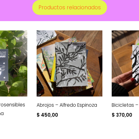
Productos relacionados
rosensibles
Abrojos – Alfredo Espinoza
Bicicletas 
na
$
450,00
$
370,00