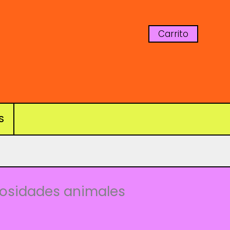
Carrito
S
s
riosidades animales