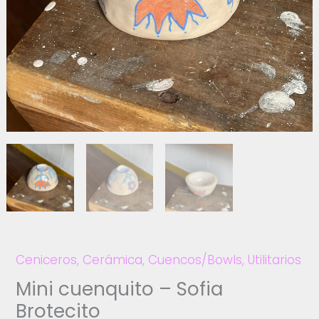
Ceniceros
,
Cerámica
,
Cuencos/Bowls
,
Utilitarios
Mini cuenquito – Sofia
Brotecito