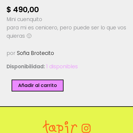
$
490,00
Mini cuenquito
para mi es cenicero, pero puede ser lo que vos
quieras 🙂
por
Sofia Brotecito
Disponibilidad:
1 disponibles
Mini
Añadir al carrito
cuenquito
-
Sofia
Brotecito
cantidad