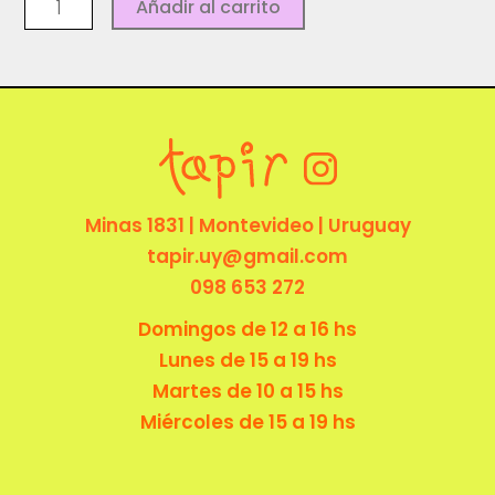
Despojador
Añadir al carrito
flor
-
Ceramicazinc
cantidad
Minas 1831 | Montevideo | Uruguay
tapir.uy@gmail.com
098 653 272
Domingos de 12 a 16 hs
Lunes de 15 a 19 hs
Martes de 10 a 15 hs
Miércoles de 15 a 19 hs