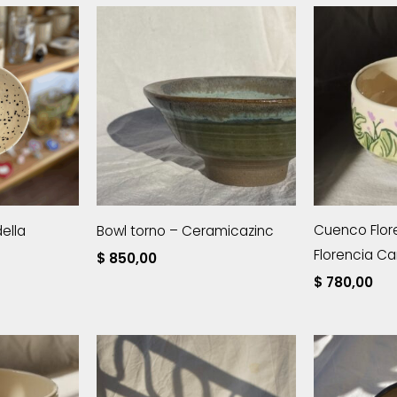
Cuenco Flores
ella
Bowl torno – Ceramicazinc
Florencia C
$
850,00
$
780,00