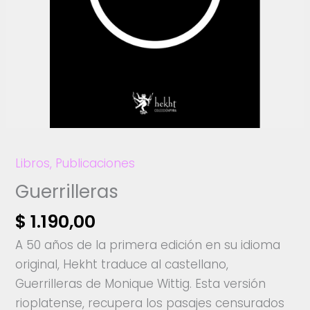
Libros
,
Publicaciones
Guerrilleras
$
1.190,00
A 50 años de la primera edición en su idioma
original, Hekht traduce al castellano,
Guerrilleras de Monique Wittig. Esta versión
rioplatense, recupera los pasajes censurados