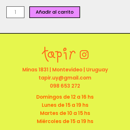
Cuaderno
Añadir al carrito
rulo
-
Alabartola
cantidad
Minas 1831 | Montevideo | Uruguay
tapir.uy@gmail.com
098 653 272
Domingos de 12 a 16 hs
Lunes de 15 a 19 hs
Martes de 10 a 15 hs
Miércoles de 15 a 19 hs