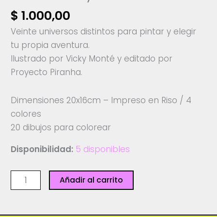
$
1.000,00
Veinte universos distintos para pintar y elegir
tu propia aventura.
Ilustrado por Vicky Monté y editado por
Proyecto Piranha.
Dimensiones 20x16cm – Impreso en Riso / 4
colores
20 dibujos para colorear
Disponibilidad:
5 disponibles
Libro
Añadir al carrito
para
colorear