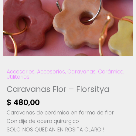
Accesorios
,
Accesorios
,
Caravanas
,
Cerámica
,
Utilitarios
Caravanas Flor – Florsitya
$
480,00
Caravanas de cerámica en forma de flor
Con dije de acero quirurgico
SOLO NOS QUEDAN EN ROSITA CLARO !!