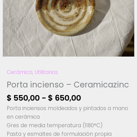
Cerámica
,
Utilitarios
Porta incienso – Ceramicazinc
Rango
$
550,00
-
$
650,00
de
Porta inciensos moldeados y pintados a mano
precios:
en cerámica
desde
Gres de media temperatura (1180°C)
$ 550,00
Pasta y esmaltes de formulación propia