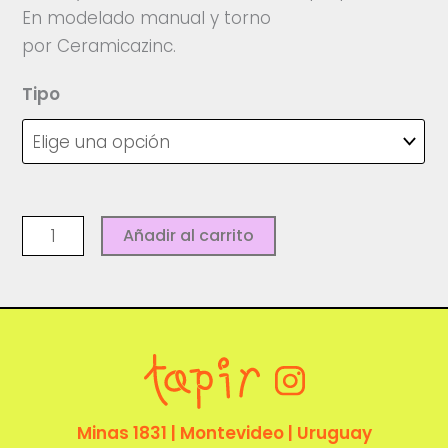
hasta
En modelado manual y torno
$ 650,00
por Ceramicazinc.
Tipo
Porta
Añadir al carrito
incienso
-
Ceramicazinc
cantidad
Minas 1831 | Montevideo | Uruguay