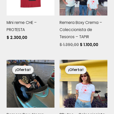
Mini reme CHE –
Remera Boxy Crema –
PROTESTA
Coleccionista de
Tesoros – TAPIR
$
2.300,00
El
El
$
1.390,00
$
1.100,00
precio
precio
original
actual
era:
es:
$ 1.390,00.
$ 1.100,0
¡Oferta!
¡Oferta!