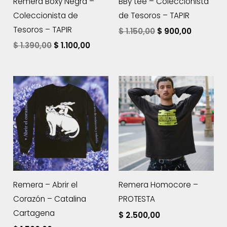
Remera Boxy Negra –
BBy tee – Coleccionista
Coleccionista de
de Tesoros – TAPIR
Tesoros – TAPIR
El
El
$
1.150,00
$
900,00
precio
precio
El
El
$
1.390,00
$
1.100,00
original
actual
precio
precio
era:
es:
original
actual
$ 1.150,00.
$ 900,00
era:
es:
$ 1.390,00.
$ 1.100,00.
Remera – Abrir el
Remera Homocore –
Corazón – Catalina
PROTESTA
Cartagena
$
2.500,00