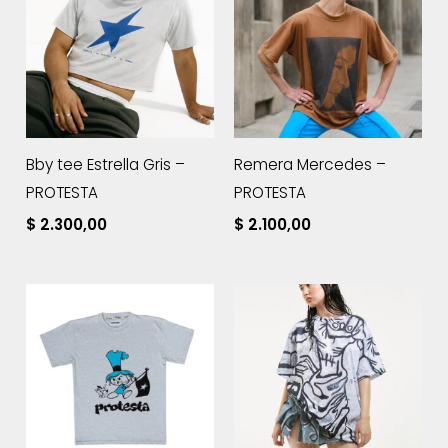
Bby tee Estrella Gris –
Remera Mercedes –
PROTESTA
PROTESTA
$
2.300,00
$
2.100,00