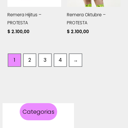
Remera Hijitus –
Remera Oktubre –
PROTESTA
PROTESTA
$
2.100,00
$
2.100,00
1
2
3
4
→
Categorias