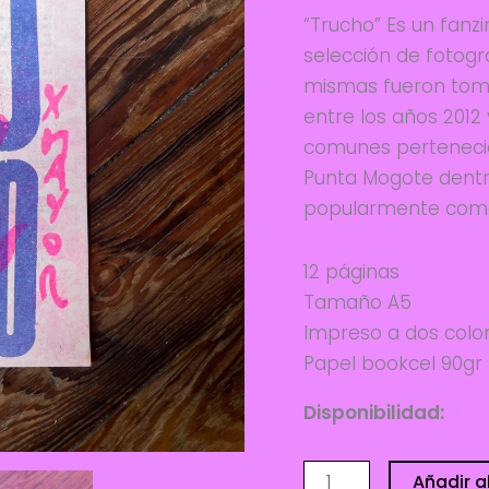
“Trucho” Es un fan
selección de fotogr
mismas fueron toma
entre los años 2012 
comunes pertenecien
Punta Mogote dentro
popularmente como 
12 páginas
Tamaño A5
Impreso a dos color
Papel bookcel 90gr
Disponibilidad:
2 di
TRUCHO
Añadir al