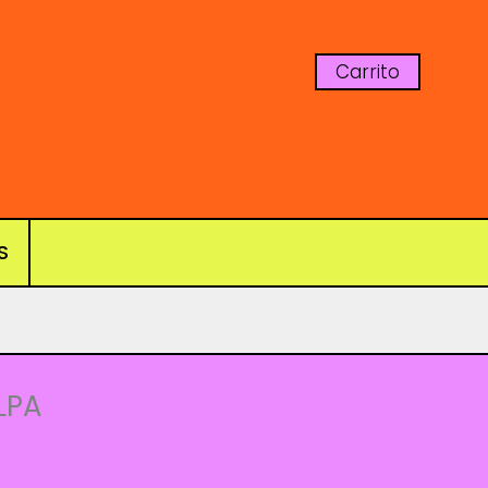
Carrito
S
nes
LPA