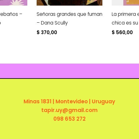
 rebaños –
Señoras grandes que fuman
La primera
o
– Dana Scully
chica es s
$
370,00
$
560,00
Minas 1831 | Montevideo | Uruguay
tapir.uy@gmail.com
098 653 272