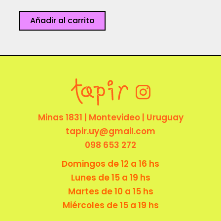
Tortuga
Añadir al carrito
-
Lloro
cosas
cantidad
Minas 1831 | Montevideo | Uruguay
tapir.uy@gmail.com
098 653 272
Domingos de 12 a 16 hs
Lunes de 15 a 19 hs
Martes de 10 a 15 hs
Miércoles de 15 a 19 hs