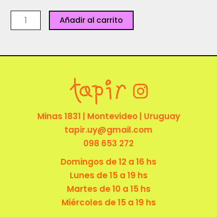
Sin
Añadir al carrito
título
-
Florsitya
cantidad
Minas 1831 | Montevideo | Uruguay
tapir.uy@gmail.com
098 653 272
Domingos de 12 a 16 hs
Lunes de 15 a 19 hs
Martes de 10 a 15 hs
Miércoles de 15 a 19 hs