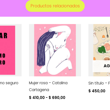
Productos relacionados
AG
smo seguro
Mujer rosa – Catalina
Sin título – 
Cartagena
$
450,00
Rango
$
410,00
-
$
690,00
de
precios: