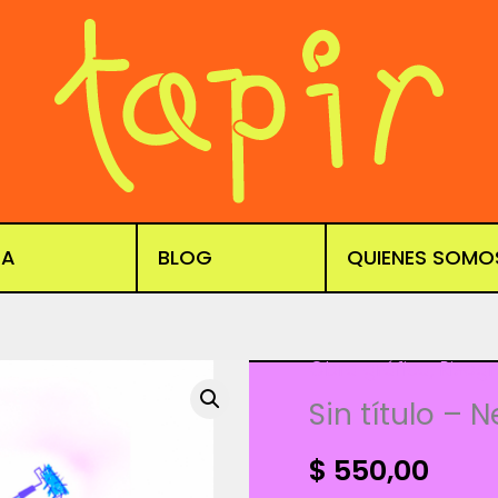
DA
BLOG
QUIENES SOMO
Obra gráfica
,
Risogr
Sin título – 
$
550,00