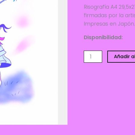
Risografía A4 29,5x2
firmadas por la arti
Impresas en Japón. 
Disponibilidad:
5 di
Sin
Añadir al
título
-
Nena
Rosa
cantidad