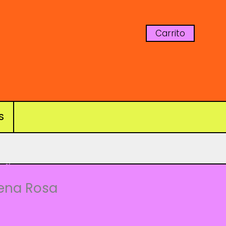
Carrito
S
afía
Nena Rosa