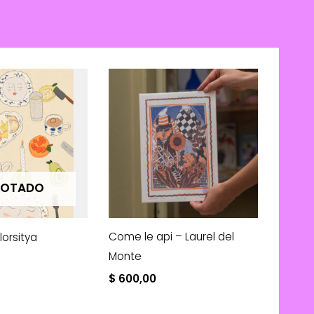
OTADO
Come le api – Laurel del
Florsitya
Monte
$
600,00