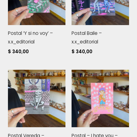
Postal ‘Y si no voy’ –
Postal Baile –
x.x_editorial
x.x_editorial
$
340,00
$
340,00
Postal Vereda –
Postal – I hate you –