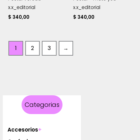
x.x_editorial
x.x_editorial
$
340,00
$
340,00
1
2
3
→
Categorias
Accesorios
+