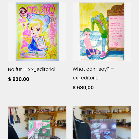
What can I say? –
No fun – x.x_editorial
x.x_editorial
$
820,00
$
680,00