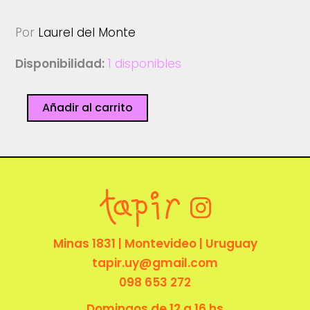
Por
Laurel del Monte
Disponibilidad:
1 disponibles
Come
Añadir al carrito
le
api
-
Laurel
del
Monte
cantidad
Minas 1831 | Montevideo | Uruguay
tapir.uy@gmail.com
098 653 272
Domingos de 12 a 16 hs