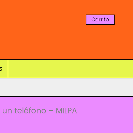
Carrito
S
nes
 un teléfono – MILPA