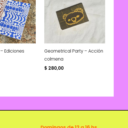
r – Ediciones
Geometrical Party – Acción
colmena
$
280,00
Domingos de 12 a 16 hs