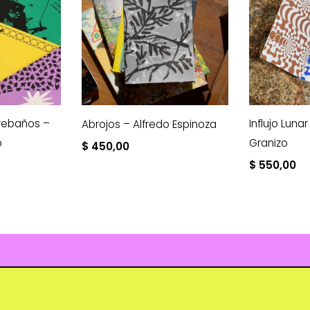
 rebaños –
Influjo Luna
Abrojos – Alfredo Espinoza
o
Granizo
$
450,00
$
550,00