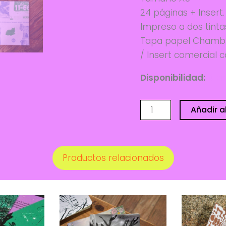
24 páginas + Insert.
Impreso a dos tinta
Tapa papel Chambril
/ Insert comercial 
Disponibilidad:
4 di
Toda
Añadir al
gato
es
un
Productos relacionados
teléfono
-
MILPA
cantidad