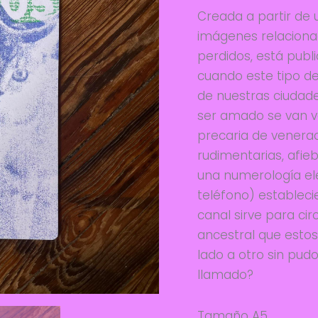
Creada a partir de un
imágenes relaciona
perdidos, está publ
cuando este tipo de
de nuestras ciudade
ser amado se van v
precaria de venerac
rudimentarias, afie
una numerología e
teléfono) estableci
canal sirve para cir
ancestral que estos
lado a otro sin pudo
llamado?
Tamaño A5