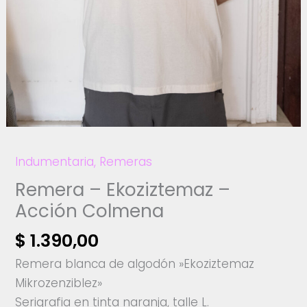
Indumentaria
,
Remeras
Remera – Ekoziztemaz –
Acción Colmena
$
1.390,00
Remera blanca de algodón »Ekoziztemaz
Mikrozenziblez»
Serigrafia en tinta naranja, talle L.