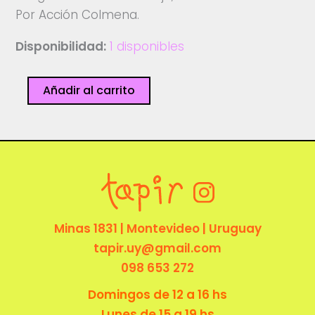
Por Acción Colmena.
Disponibilidad:
1 disponibles
Remera
Añadir al carrito
-
Ekoziztemaz
-
Acción
Colmena
cantidad
Minas 1831 | Montevideo | Uruguay
tapir.uy@gmail.com
098 653 272
Domingos de 12 a 16 hs
Lunes de 15 a 19 hs