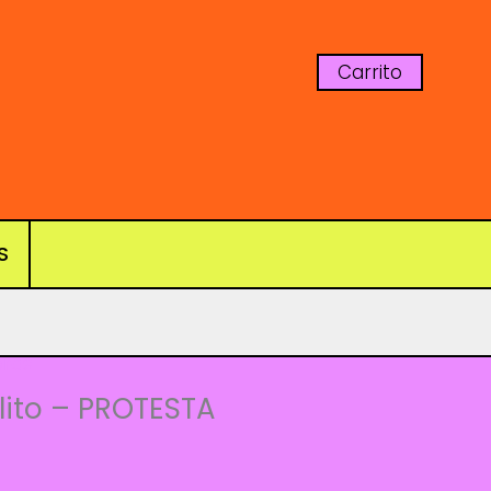
Carrito
S
ras
ito – PROTESTA