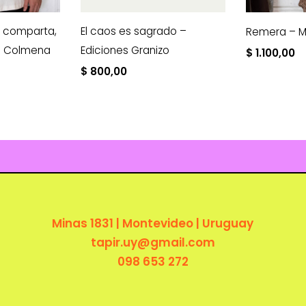
 comparta,
El caos es sagrado –
Remera – M
n Colmena
Ediciones Granizo
$
1.100,00
$
800,00
Minas 1831 | Montevideo | Uruguay
tapir.uy@gmail.com
098 653 272