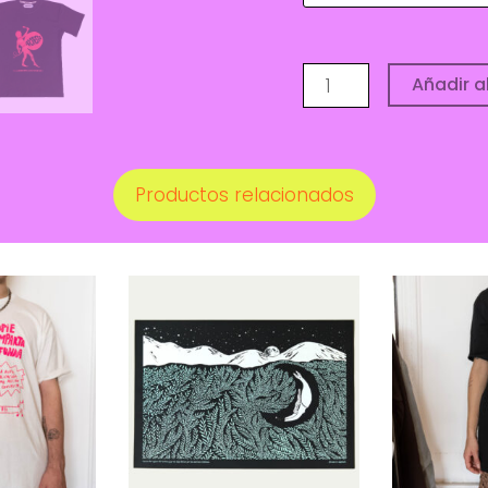
Remera
Añadir al
Diablito
-
PROTESTA
Productos relacionados
cantidad