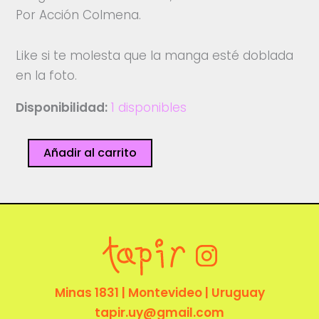
Por Acción Colmena.
Like si te molesta que la manga esté doblada
en la foto.
Disponibilidad:
1 disponibles
Remera
Añadir al carrito
-
Copie,
comparta,
difunda
-
Acción
Colmena
Minas 1831 | Montevideo | Uruguay
cantidad
tapir.uy@gmail.com