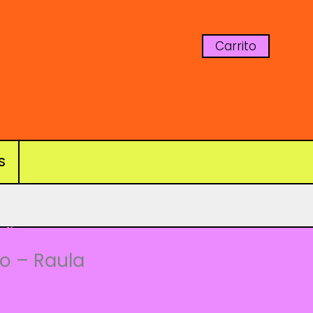
Carrito
S
afías
do – Raula