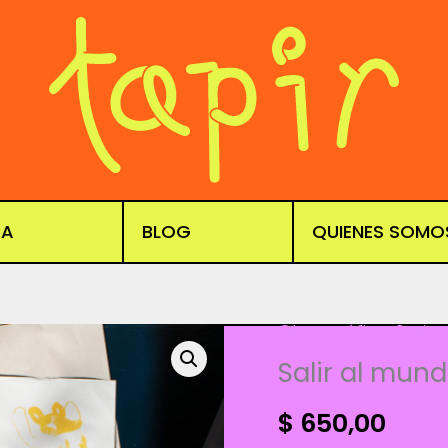
DA
BLOG
QUIENES SOMO
Obra gráfica
,
Serigr
Salir al mun
$
650,00