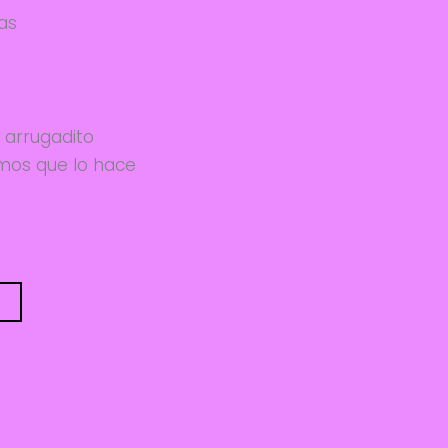
tas
 arrugadito
mos que lo hace
sponibles