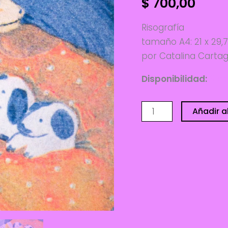
$
700,00
Risografía
tamaño A4: 21 x 29,
por Catalina Carta
Disponibilidad:
3 di
Cuentos
Añadir al
para
dormir
-
Catalina
Cartagena
cantidad