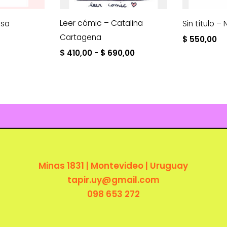
Leer cómic – Catalina
osa
Sin título 
Cartagena
$
550,00
Rango
$
410,00
-
$
690,00
de
precios:
desde
$ 410,00
hasta
$ 690,00
Minas 1831 | Montevideo | Uruguay
tapir.uy@gmail.com
098 653 272