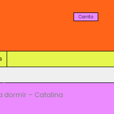
Carrito
S
afía
 dormir – Catalina