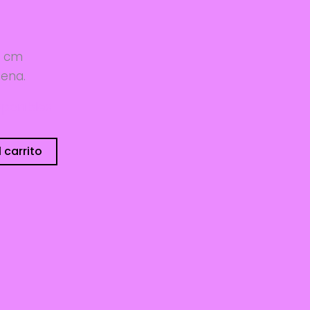
7 cm
gena.
sponibles
 carrito