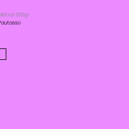
istral 300gr
Pautasso
sponibles