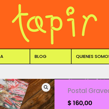
DA
BLOG
QUIENES SOMO
Obra gráfica
,
Prints
Postal Grav
$
160,00