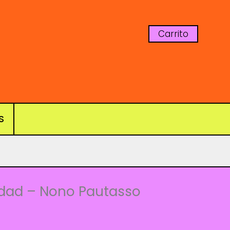
Carrito
S
edad – Nono Pautasso