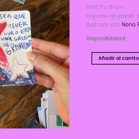
Print 11 x 16 cm
Impreso en papel M
Ilustrado por
Nono 
Disponibilidad:
1 di
Postal
Añadir al carrito
Gravedad
-
Nono
Pautasso
cantidad