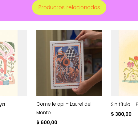
Productos relacionados
Come le api – Laurel del
tya
Sin título – 
Monte
$
380,00
$
600,00