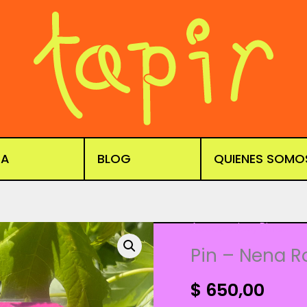
DA
BLOG
QUIENES SOMO
Accesorios
,
Pines
Pin – Nena R
$
650,00