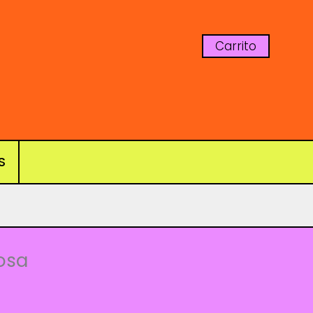
Carrito
S
osa