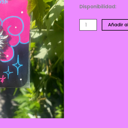
Disponibilidad:
4 di
Pin
Añadir al
-
Nena
Rosa
cantidad