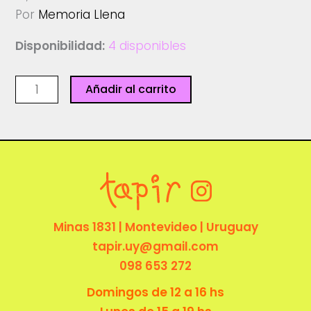
Por
Memoria Llena
Disponibilidad:
4 disponibles
No
Añadir al carrito
quiero
volver
-
Postal
-
Memoria
Llena
Minas 1831 | Montevideo | Uruguay
cantidad
tapir.uy@gmail.com
098 653 272
Domingos de 12 a 16 hs