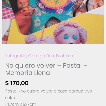
Fotografía
,
Obra gráfica
,
Postales
No quiero volver – Postal –
Memoria Llena
$
170,00
Postal »No quiero volver a casa porque vivo
sola»
14,7cm x 9x7cm