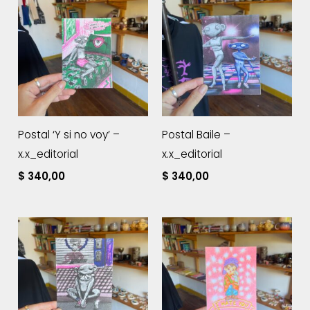
Postal ‘Y si no voy’ –
Postal Baile –
x.x_editorial
x.x_editorial
$
340,00
$
340,00