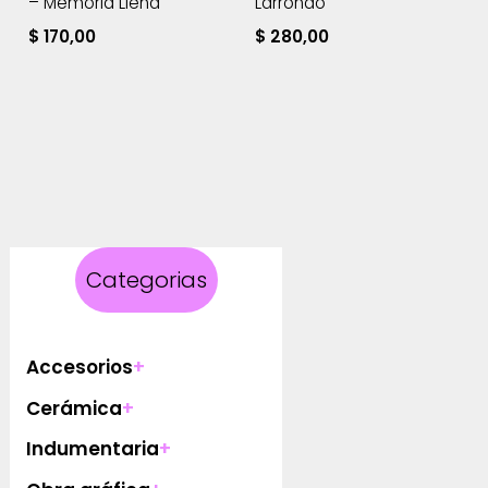
– Memoria Llena
Larrondo
$
170,00
$
280,00
Categorias
Accesorios
+
Cerámica
+
Indumentaria
+