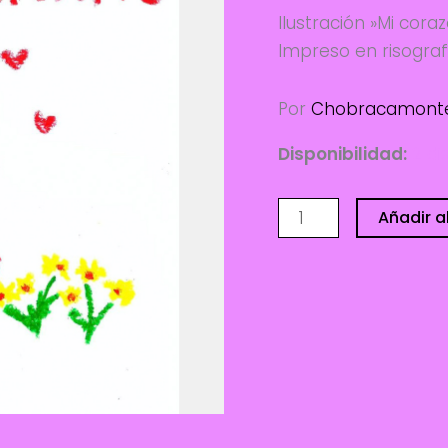
Ilustración »Mi cor
Impreso en risogra
Por
Chobracamont
Disponibilidad:
2 di
Mi
Añadir al
corazón
-
Chobracamonte
cantidad