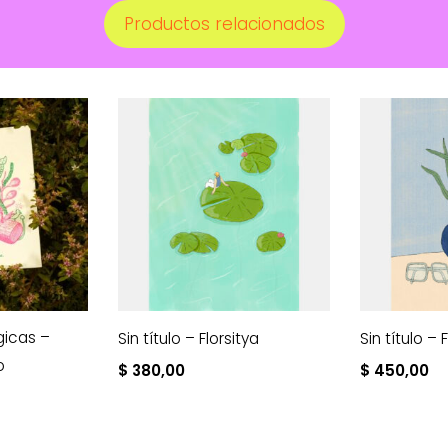
Productos relacionados
gicas –
Sin título – Florsitya
Sin título – 
o
$
380,00
$
450,00