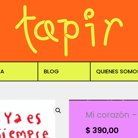
DA
BLOG
QUIENES SOMO
Obra gráfica
,
Risogr
Mi corazón 
$
390,00