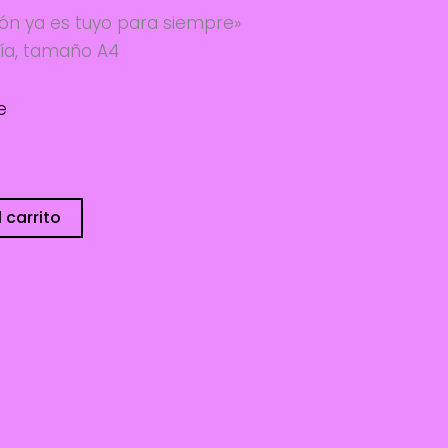
azón ya es tuyo para siempre»
fía, tamaño A4
e
sponibles
 carrito