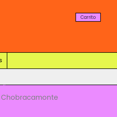
Carrito
S
afía
– Chobracamonte