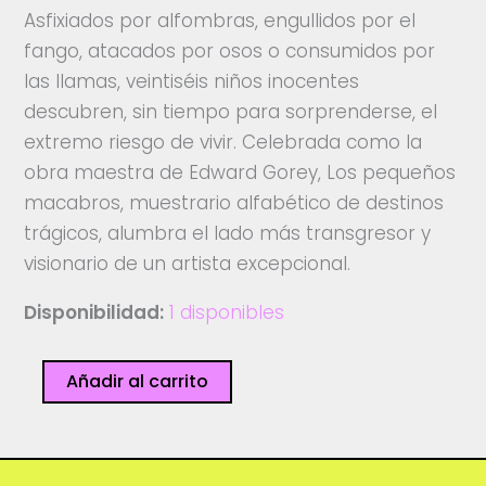
Asfixiados por alfombras, engullidos por el
fango, atacados por osos o consumidos por
las llamas, veintiséis niños inocentes
descubren, sin tiempo para sorprenderse, el
extremo riesgo de vivir. Celebrada como la
obra maestra de Edward Gorey, Los pequeños
macabros, muestrario alfabético de destinos
trágicos, alumbra el lado más transgresor y
visionario de un artista excepcional.
Disponibilidad:
1 disponibles
Los
Añadir al carrito
pequeños
macabros
cantidad