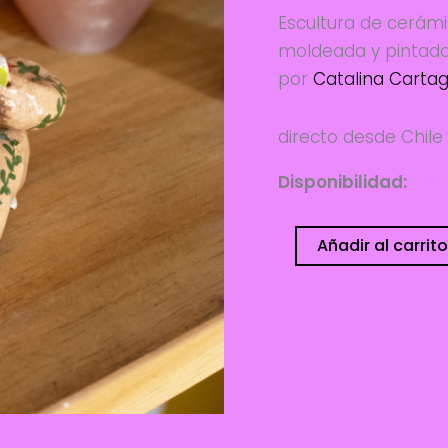
Escultura de cerám
moldeada y pintad
por
Catalina Carta
directo desde Chile
Disponibilidad:
1 di
Lectora
Añadir al carrito
-
Catalina
Cartagena
cantidad