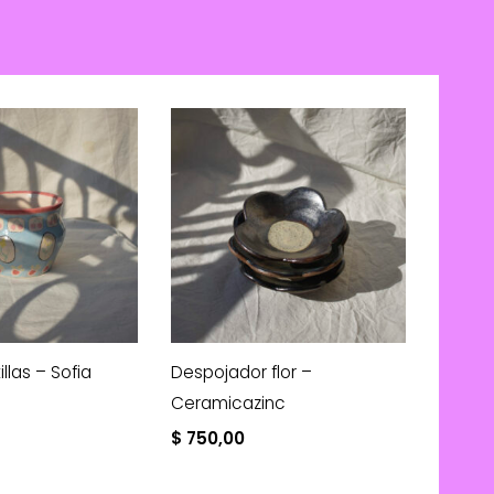
llas – Sofia
Despojador flor –
Ceramicazinc
$
750,00