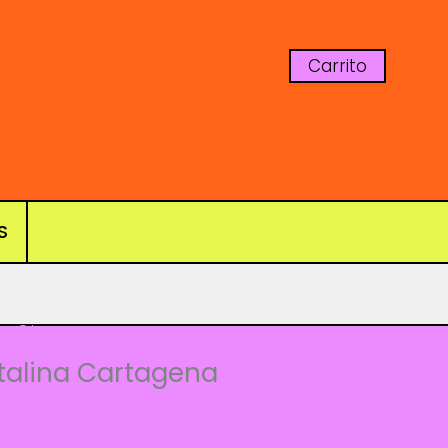
Carrito
S
s
,
Otros
talina Cartagena