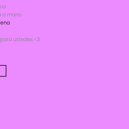
ica
a a mano
gena
 para ustedes <3
sponibles