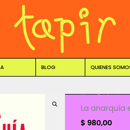
DA
BLOG
QUIENES SOMO
Libros
,
Publicacione
La anarquía 
$
980,00