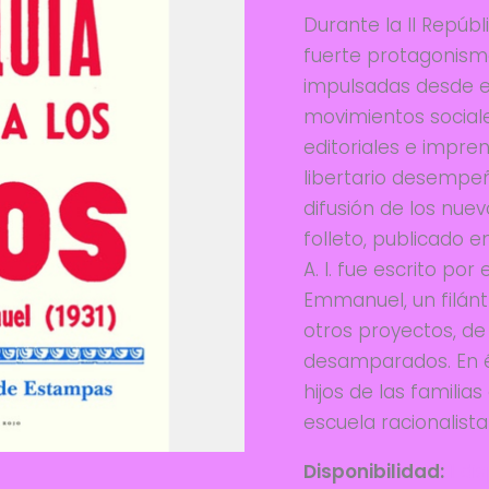
Durante la II Repúbl
fuerte protagonismo
impulsadas desde e
movimientos sociales
editoriales e impre
libertario desempe
difusión de los nue
folleto, publicado en
A. I. fue escrito po
Emmanuel, un filánt
otros proyectos, de
desamparados. En él 
hijos de las familias
escuela racionalista
Disponibilidad:
1 di