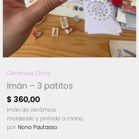
Cerámica
,
Otros
Imán – 3 patitos
$
360,00
Imán de cerámica
moldeado y pintado a mano
por
Nono Pautasso