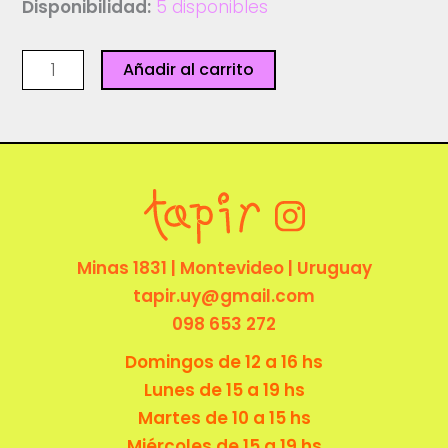
Disponibilidad:
5 disponibles
Imán
Añadir al carrito
-
3
patitos
cantidad
Minas 1831 | Montevideo | Uruguay
tapir.uy@gmail.com
098 653 272
Domingos de 12 a 16 hs
Lunes de 15 a 19 hs
Martes de 10 a 15 hs
Miércoles de 15 a 19 hs