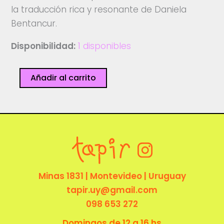
la traducción rica y resonante de Daniela
Bentancur.
Disponibilidad:
1 disponibles
Historia
Añadir al carrito
de
la
enfermedad
cantidad
Minas 1831 | Montevideo | Uruguay
tapir.uy@gmail.com
098 653 272
Domingos de 12 a 16 hs