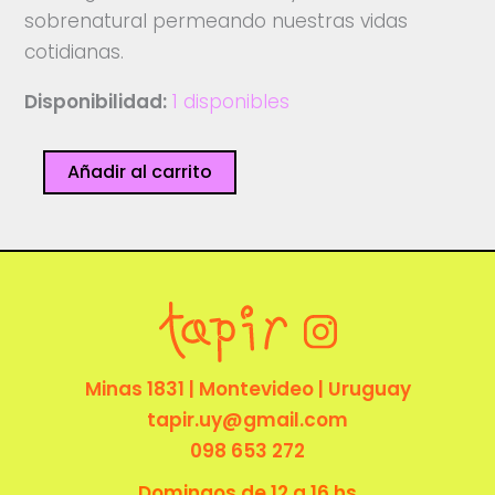
sobrenatural permeando nuestras vidas
cotidianas.
Disponibilidad:
1 disponibles
El
Añadir al carrito
año
de
la
rata
cantidad
Minas 1831 | Montevideo | Uruguay
tapir.uy@gmail.com
098 653 272
Domingos de 12 a 16 hs