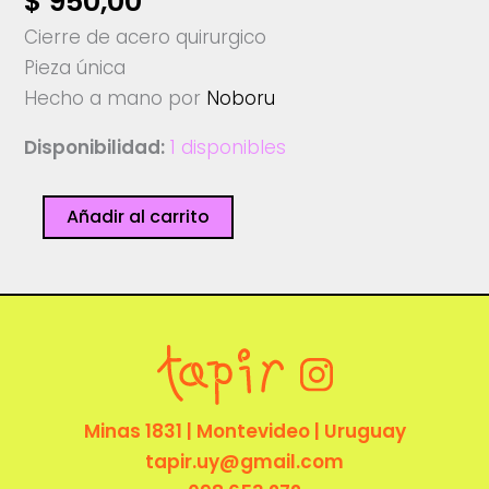
$
950,00
Cierre de acero quirurgico
Pieza única
Hecho a mano por
Noboru
Disponibilidad:
1 disponibles
Collar
Añadir al carrito
-
N0boru
Wataya
cantidad
Minas 1831 | Montevideo | Uruguay
tapir.uy@gmail.com