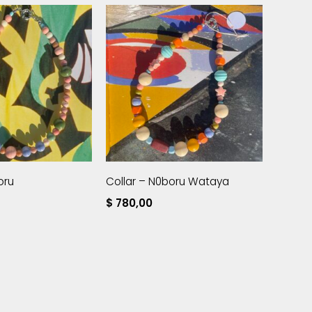
oru
Collar – N0boru Wataya
$
780,00