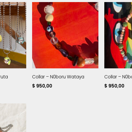
ruta
Collar – N0boru Wataya
Collar – N0b
$
950,00
$
950,00