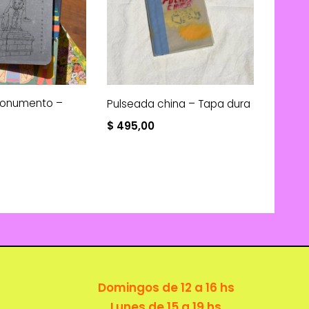
monumento –
Pulseada china – Tapa dura
$
495,00
Domingos de 12 a 16 hs
Lunes de 15 a 19 hs