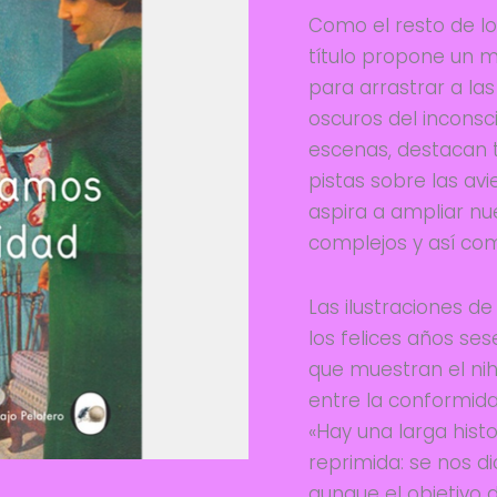
Como el resto de lo
título propone un 
para arrastrar a la
oscuros del inconsc
escenas, destacan 
pistas sobre las avi
aspira a ampliar n
complejos y así com
Las ilustraciones de
los felices años se
que muestran el nih
entre la conformida
«Hay una larga histo
reprimida: se nos d
aunque el objetivo 