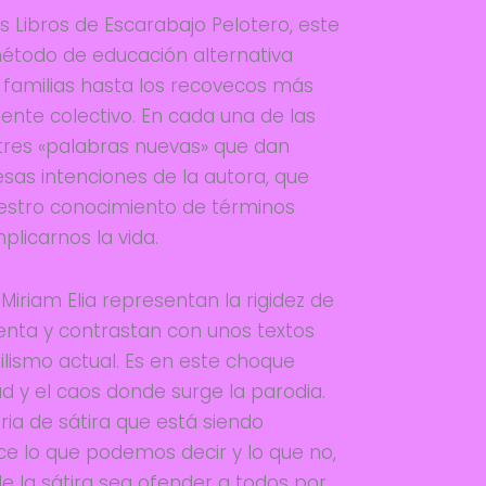
s Libros de Escarabajo Pelotero, este
método de educación alternativa
s familias hasta los recovecos más
iente colectivo. En cada una de las
tres «palabras nuevas» que dan
esas intenciones de la autora, que
uestro conocimiento de términos
plicarnos la vida.
 Miriam Elia representan la rigidez de
senta y contrastan con unos textos
ilismo actual. Es en este choque
d y el caos donde surge la parodia.
ria de sátira que está siendo
ice lo que podemos decir y lo que no,
de la sátira sea ofender a todos por