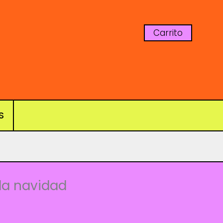
Carrito
S
s
la navidad