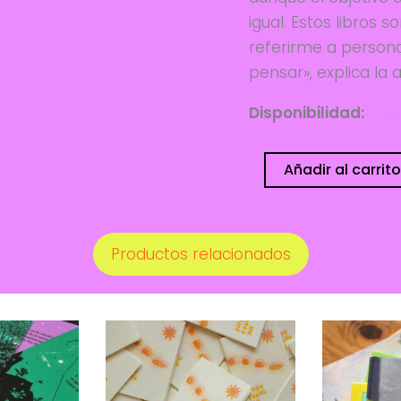
igual. Estos libros
referirme a persona
pensar», explica la 
Disponibilidad:
1 di
Celebramos
Añadir al carrito
la
navidad
cantidad
Productos relacionados