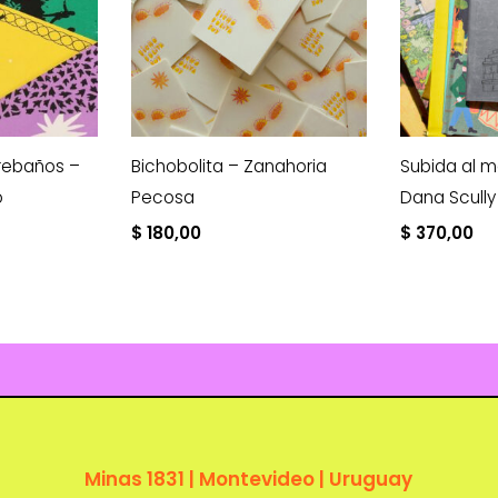
 rebaños –
Bichobolita – Zanahoria
Subida al 
o
Pecosa
Dana Scully
$
180,00
$
370,00
Minas 1831 | Montevideo | Uruguay