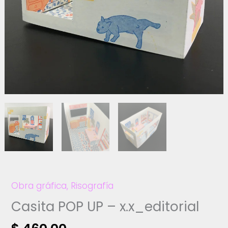
Obra gráfica
,
Risografía
Casita POP UP – x.x_editorial