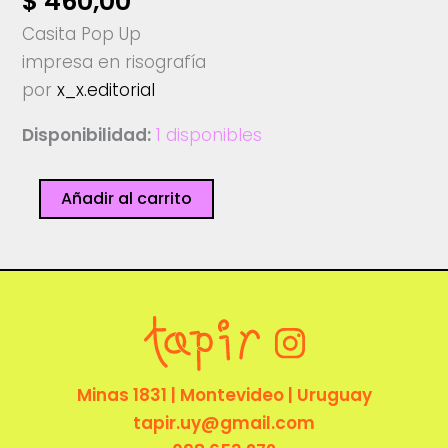
$
460,00
Casita Pop Up
impresa en risografía
por
x_x.editorial
Disponibilidad:
1 disponibles
Casita
Añadir al carrito
POP
UP
-
x.x_editorial
cantidad
Minas 1831 | Montevideo | Uruguay
tapir.uy@gmail.com