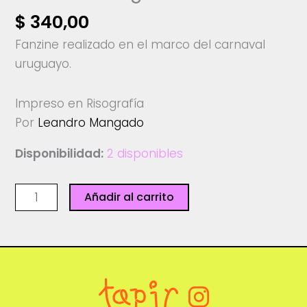
$
340,00
Fanzine realizado en el marco del carnaval
uruguayo.
Impreso en Risografía
Por
Leandro Mangado
Disponibilidad:
2 disponibles
Ay
Añadir al carrito
mamita
los
cabezudos
-
Leandro