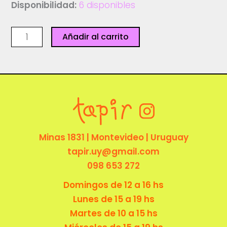
Disponibilidad:
6 disponibles
Amiga,
Añadir al carrito
espero
que
sepas
-
Ediciones
Granizo
cantidad
Minas 1831 | Montevideo | Uruguay
tapir.uy@gmail.com
098 653 272
Domingos de 12 a 16 hs
Lunes de 15 a 19 hs
Martes de 10 a 15 hs