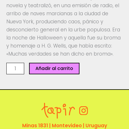
novela y teatralizó, en una emisión de radio, el
arribo de naves marcianas a la ciudad de
Nueva York, produciendo caos, pánico y
desconcierto general en la urbe populosa. Era
la noche de Halloween y aquella fue su broma
y homenaje a H. G. Wells, que había escrito:
«Muchas verdades se han dicho en broma».
La
Añadir al carrito
guerra
de
los
mundos
cantidad
Minas 1831 | Montevideo | Uruguay